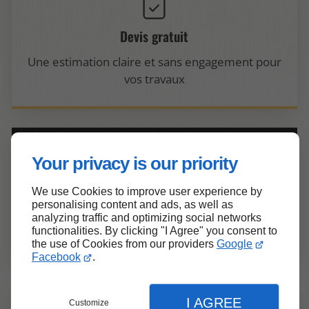
Devis gratuit
Une estimation claire et sans engagement pour
vos travaux
Your privacy is our priority
Réactivité
We use Cookies to improve user experience by
personalising content and ads, as well as
Une assistance téléphonique et une
analyzing traffic and optimizing social networks
functionalities. By clicking "I Agree" you consent to
intervention rapides en toute circonstance
the use of Cookies from our providers
Google
Facebook
.
I AGREE
Customize