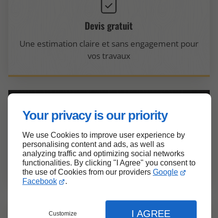
Devis gratuit
Une estimation claire et sans engagement pour
vos travaux
Your privacy is our priority
Réactivité
We use Cookies to improve user experience by
personalising content and ads, as well as
Une assistance téléphonique et une
analyzing traffic and optimizing social networks
functionalities. By clicking "I Agree" you consent to
intervention rapides en toute circonstance
the use of Cookies from our providers
Google
Facebook
.
I AGREE
Customize